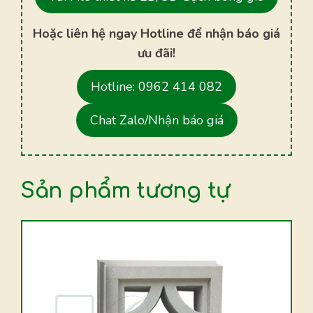
Hoặc liên hệ ngay Hotline để nhận báo giá
ưu đãi!
Hotline: 0962 414 082
Chat Zalo/Nhận báo giá
Sản phẩm tương tự
Sản
phẩm
này
có
nhiều