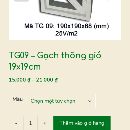
TG09 – Gạch thông gió
19x19cm
15.000
₫
–
21.000
₫
Màu
-
+
Thêm vào giỏ hàng
TG09