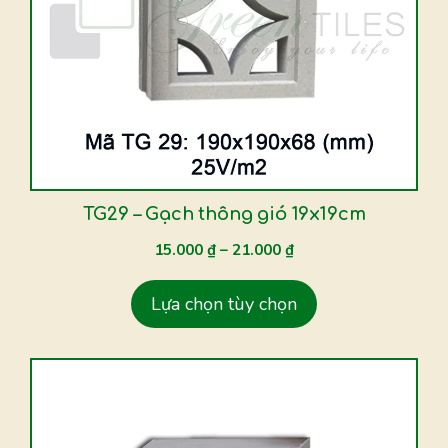
biến
thể.
Các
tùy
chọn
có
thể
được
TG29 – Gạch thông gió 19x19cm
chọn
15.000
₫
–
21.000
₫
trên
trang
Lựa chọn tùy chọn
sản
phẩm
Sản
phẩm
này