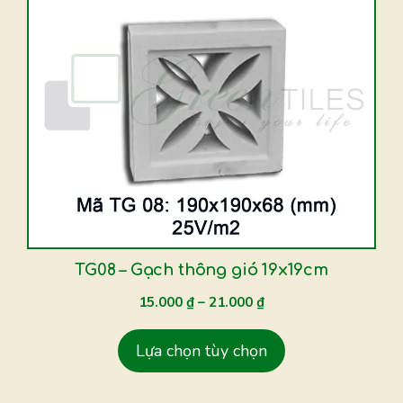
này
có
nhiều
biến
thể.
Các
tùy
chọn
có
thể
được
TG08 – Gạch thông gió 19x19cm
chọn
15.000
₫
–
21.000
₫
trên
trang
Lựa chọn tùy chọn
sản
phẩm