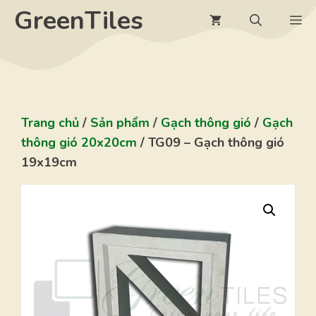
Chuyển
GreenTiles
M
đến
nội
dung
Trang chủ
/
Sản phẩm
/
Gạch thông gió
/
Gạch
thông gió 20x20cm
/ TG09 – Gạch thông gió
19x19cm