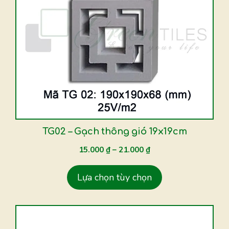
có
nhiều
biến
thể.
Các
tùy
chọn
có
thể
được
TG02 – Gạch thông gió 19x19cm
chọn
15.000
₫
–
21.000
₫
trên
trang
Lựa chọn tùy chọn
sản
phẩm
Sản
phẩm