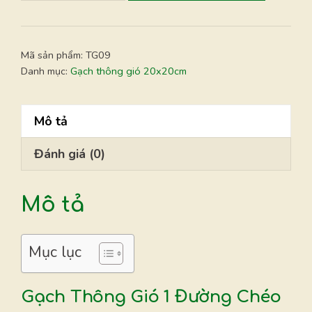
-
Gạch
thông
Mã sản phẩm:
TG09
gió
Danh mục:
Gạch thông gió 20x20cm
19x19cm
số
Mô tả
lượng
Đánh giá (0)
Mô tả
Mục lục
Gạch Thông Gió 1 Đường Chéo