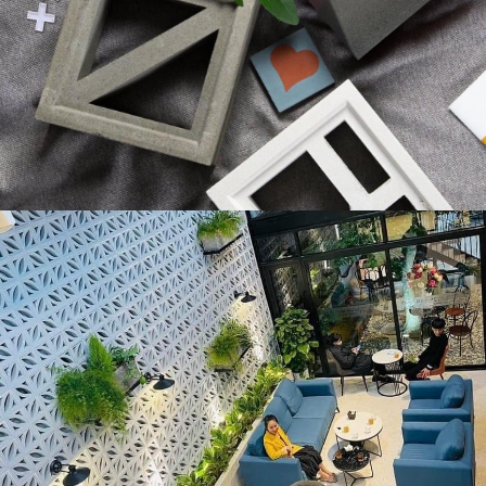
Để có cái nhìn tổng quan về gạch thông gió
30x30cm, chúng ta cần xem xét một số thông
số kỹ thuật và giá cả của sản phẩm này.
Thông số kỹ thuật
Thông số
Giá trị
Kích thước
30cm x 30cm
Chất liệu
Gạch nung, xi măng
Trọng lượng
5-7 kg/viên
Đa dạng (trắng, xám,
Màu sắc
đỏ,...)