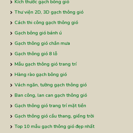
Kích thước gạch bông gió
Công ty C
110,000 - 140,000
Thư viện 2D, 3D gạch thông gió
Cách thi công gạch thông gió
Với mức giá và thông số kỹ thuật như trên, gạch
Gạch bông gió bánh ú
thông gió 30x30cm đang là một lựa chọn hấp
dẫn cho các công trình xây dựng hiện đại.
Gạch thông gió chắn mưa
Gạch thông gió 8 lỗ
Kết luận
Mẫu gạch thông gió trang trí
Hàng rào gạch bông gió
Gạch thông gió 30x30cm không chỉ là một sản
Vách ngăn, tường gạch thông gió
phẩm xây dựng, mà thực sự trở thành một phần
quan trọng trong thiết kế kiến trúc hiện đại.
Ban công, lan can gạch thông gió
Gạch thông gió trang trí mặt tiền
Nhờ vào khả năng tạo không gian thông thoáng,
Gạch thông gió cầu thang, giếng trời
Đã thêm item vào giỏ hàng.
tăng cường ánh sáng tự nhiên và nét đẹp thẩm
Thanh toán
0 item -
0
₫
Top 10 mẫu gạch thông gió đẹp nhất
mỹ, sản phẩm này đã chứng minh được giá trị