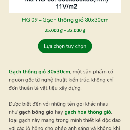
có
thể
được
HG 09 – Gạch thông gió 30x30cm
chọn
25.000
₫
–
32.000
₫
trên
trang
Lựa chọn tùy chọn
sản
phẩm
Gạch thông gió 30x30cm
, một sản phẩm có
nguồn gốc từ nghệ thuật kiến trúc, không chỉ
đơn thuần là vật liệu xây dựng.
Được biết đến với những tên gọi khác nhau
như
gạch bông gió
hay
gạch hoa thông gió
,
loại gạch này mang trong mình thiết kế độc đáo
với các lỗ hổng cho phép ánh sáng và không khí