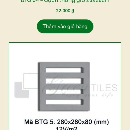
BTG 04 – Gạch thông gió 28x28cm
22.000
₫
Thêm vào giỏ hàng