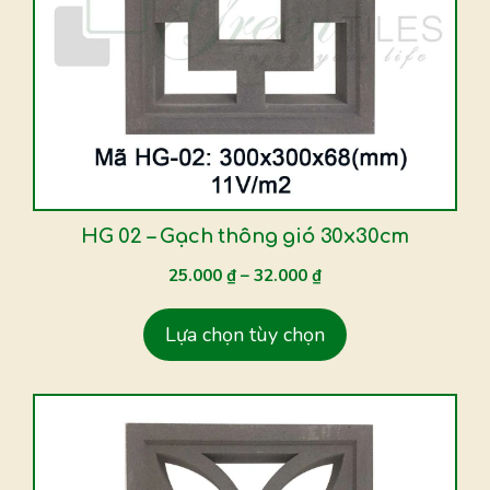
biến
thể.
Các
tùy
chọn
có
thể
được
HG 02 – Gạch thông gió 30x30cm
chọn
25.000
₫
–
32.000
₫
trên
trang
Lựa chọn tùy chọn
sản
phẩm
Sản
phẩm
này