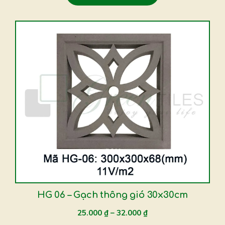
sản
phẩm
Sản
phẩm
này
có
nhiều
biến
thể.
Các
tùy
chọn
có
thể
được
HG 06 – Gạch thông gió 30x30cm
chọn
25.000
₫
–
32.000
₫
trên