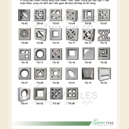
Gạch thông gió không chỉ là một phần của thiết
kế kiến trúc, mà còn mang lại nhiều lợi ích thiết
thực cho không gian sống. Dưới đây là một số
ưu điểm quan trọng của loại gạch này.
Cải thiện không khí và ánh
sáng
Gạch thông gió được thiết kế với các lỗ hổng,
cho phép ánh sáng tự nhiên và không khí lưu
thông mạnh mẽ hơn. Điều này giúp làm giảm
độ ẩm, cung cấp ánh sáng thiên nhiên, góp
phần nâng cao sức khỏe của cư dân trong ngôi
nhà. Thực tế, một nghiên cứu gần đây của Viện
Kiến trúc và Quy hoạch cho thấy việc sử dụng
gạch thông gió có thể giảm thiểu 30% mức tiêu