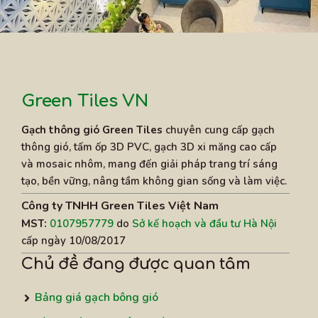
Cao, có thể chống lại
Độ bền
thời tiết
Giá cả tham khảo
Green Tiles VN
Hiện nay, gạch thông gió 30x30cm có giá cả
Gạch thông gió Green Tiles
chuyên cung cấp gạch
thông gió, tấm ốp 3D PVC, gạch 3D xi măng cao cấp
tương đối phù hợp với ngân sách của người tiêu
và mosaic nhôm, mang đến giải pháp trang trí sáng
dùng. Dưới đây là một số mức giá tham khảo:
tạo, bền vững, nâng tầm không gian sống và làm việc.
Công ty TNHH Green Tiles Việt Nam
Giá tham khảo
Nhà sản xuất
MST:
0107957779
do
Sở kế hoạch và đầu tư Hà Nội
(VND)
cấp ngày 10/08/2017
Chủ đề đang được quan tâm
Công ty A
120,000 - 150,000
Bảng giá gạch bông gió
Công ty B
100,000 - 130,000