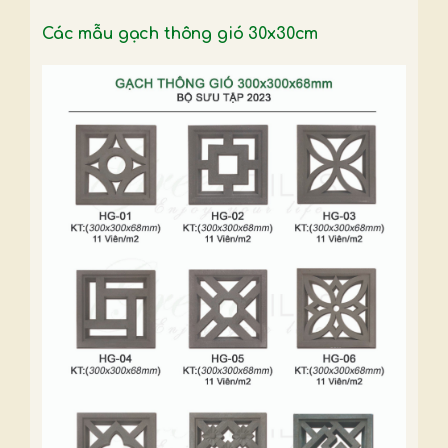
thụ năng lượng cho việc chiếu sáng và thông
Các mẫu gạch thông gió 30x30cm
gió trong các công trình.
Tính thẩm mỹ cao
Là một yếu tố không thể thiếu trong thiết kế,
gạch thông gió 30x30cm còn làm nổi bật tính
thẩm mỹ cho công trình. Với nhiều mẫu mã và
kiểu dáng khác nhau, loại gạch này dễ dàng tạo
nên các hiệu ứng trực quan độc đáo cho không
gian sống. Có thể nói, việc sử dụng gạch thông
gió trong thiết kế nội ngoại thất giống như việc
khoác lên cho ngôi nhà một bộ áo mới, làm tôn
lên vẻ đẹp kiến trúc vốn có.
Bền bỉ và thân thiện với môi