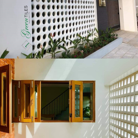
thông gió giống như bức tranh chuyển mình
theo ánh sáng, mang đến vẻ đẹp sống động và
cuốn hút cho tổng thể công trình.
Xây dựng không gian sống
thoải mái
Được lắp đặt thành các bức tường không chịu
lực, gạch thông gió có thể tạo ra không gian
thông thoáng cho các khu vực như cửa sổ, cửa ra
vào hay các khu vực giữa các phòng. Đây cũng là
một trong những phương pháp tối ưu hóa
không khí cho phòng tắm hoặc nhà bếp, giúp
không khí ở những nơi này luôn sạch sẽ và
trong lành.