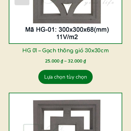
thể.
Các
tùy
chọn
có
thể
được
HG 01 – Gạch thông gió 30x30cm
chọn
25.000
₫
–
32.000
₫
trên
trang
Lựa chọn tùy chọn
sản
phẩm
Sản
phẩm
này
có
nhiều