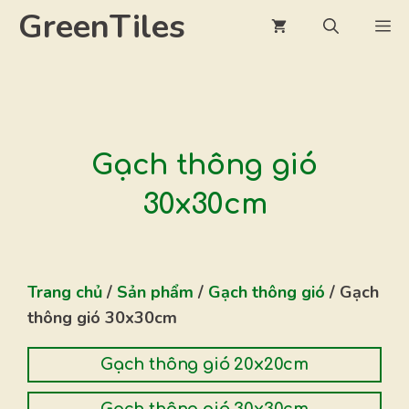
Chuyển
GreenTiles
M
đến
nội
dung
Gạch thông gió
30x30cm
Trang chủ
/
Sản phẩm
/
Gạch thông gió
/ Gạch
thông gió 30x30cm
Gạch thông gió 20x20cm