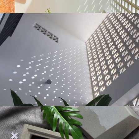
Không gian xanh và khu vực
công cộng
Ngày nay, xu hướng thiết kế không gian xanh
đang ngày càng trở nên phổ biến. Gạch thông
gió phù hợp với các công trình như công viên,
sân vườn hay khu vui chơi, không chỉ tạo không
gian sống xanh mát mà còn quân bình giữa tự
nhiên và con người. Những mảng gạch thông
gió điểm xuyết giữa cây xanh như những tấm
lưới, tạo nên không gian tràn đầy sinh khí.
Giá cả và thông số kỹ
thuật của gạch thông
gió 30x30cm