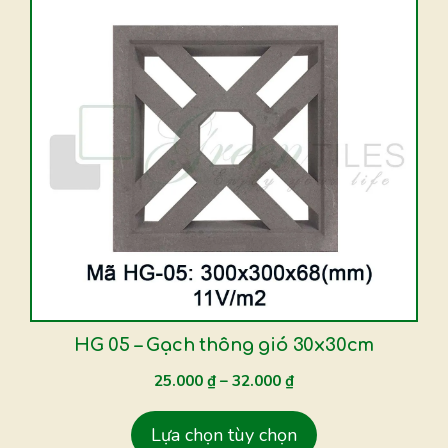
Sản
phẩm
này
có
nhiều
biến
thể.
Các
tùy
chọn
có
thể
được
HG 05 – Gạch thông gió 30x30cm
chọn
25.000
₫
–
32.000
₫
trên
trang
Lựa chọn tùy chọn