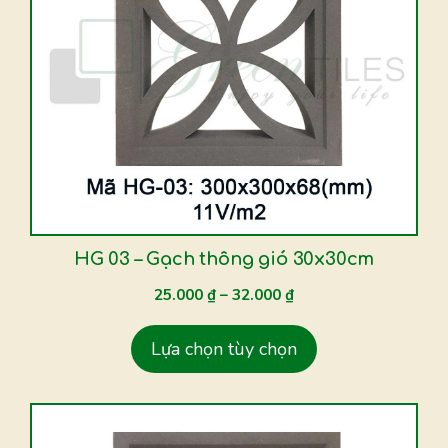
có
nhiều
biến
thể.
Các
tùy
chọn
có
thể
được
HG 03 – Gạch thông gió 30x30cm
chọn
25.000
₫
–
32.000
₫
trên
trang
Lựa chọn tùy chọn
sản
phẩm
Sản
phẩm