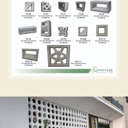
trong kiến trúc
Gạch thông gió 30x30cm không chỉ dừng lại ở
chức năng thông gió, mà còn được ứng dụng
linh hoạt trong nhiều lĩnh vực khác nhau trong
kiến trúc. Hãy cùng khám phá những ứng dụng
nổi bật của sản phẩm này.
Thiết kế kiến trúc ngoại thất
Gạch thông gió thường được sử dụng trong
thiết kế mặt tiền của các công trình nhà ở, trung
tâm thương mại hay công viên. Việc áp dụng
gạch này tạo ra những khoảng hở thông thoáng
nhưng vẫn đảm bảo tính thẩm mỹ. Hình ảnh
mặt tiền của một ngôi nhà phố sử dụng gạch