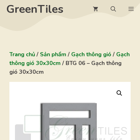
Chuyển
GreenTiles
M
đến
nội
dung
Trang chủ
/
Sản phẩm
/
Gạch thông gió
/
Gạch
thông gió 30x30cm
/ BTG 06 – Gạch thông
gió 30x30cm