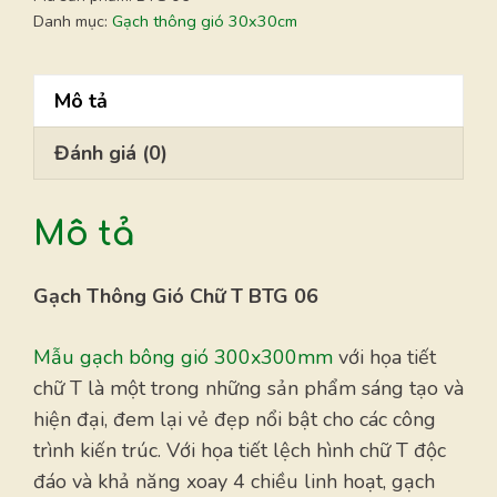
thông
Danh mục:
Gạch thông gió 30x30cm
gió
30x30cm
Mô tả
số
lượng
Đánh giá (0)
Mô tả
Gạch Thông Gió Chữ T BTG 06
Mẫu gạch bông gió 300x300mm
với họa tiết
chữ T là một trong những sản phẩm sáng tạo và
hiện đại, đem lại vẻ đẹp nổi bật cho các công
trình kiến trúc. Với họa tiết lệch hình chữ T độc
đáo và khả năng xoay 4 chiều linh hoạt, gạch