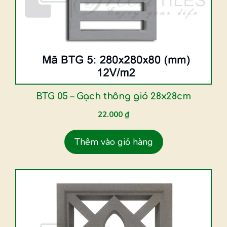
BTG 05 – Gạch thông gió 28x28cm
22.000
₫
Thêm vào giỏ hàng
Sản
phẩm
này
có