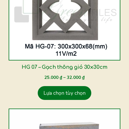
nhiều
biến
thể.
Các
tùy
chọn
có
thể
được
HG 07 – Gạch thông gió 30x30cm
chọn
25.000
₫
–
32.000
₫
trên
trang
Lựa chọn tùy chọn
sản
phẩm