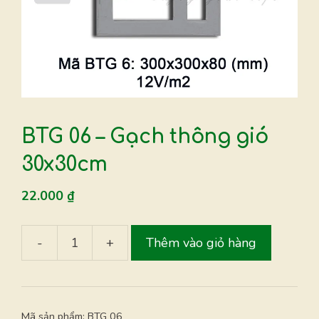
BTG 06 – Gạch thông gió
30x30cm
22.000
₫
-
+
Thêm vào giỏ hàng
BTG
06
-
Gạch
Mã sản phẩm:
BTG 06