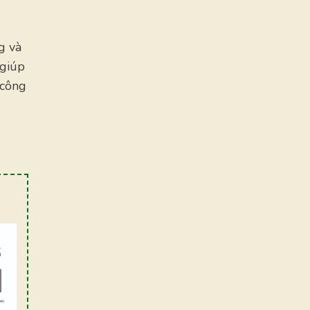
g và
 giúp
 công