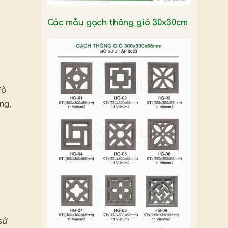
Các mẫu gạch thông gió 30x30cm
độ
ng,
sử