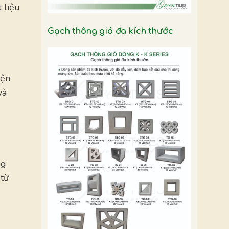
 liệu
Gạch thông gió đa kích thước
iện
và
ng
 từ