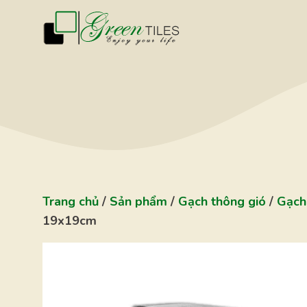
Chuyển
đến
nội
dung
Trang chủ
/
Sản phẩm
/
Gạch thông gió
/
Gạch 
19x19cm