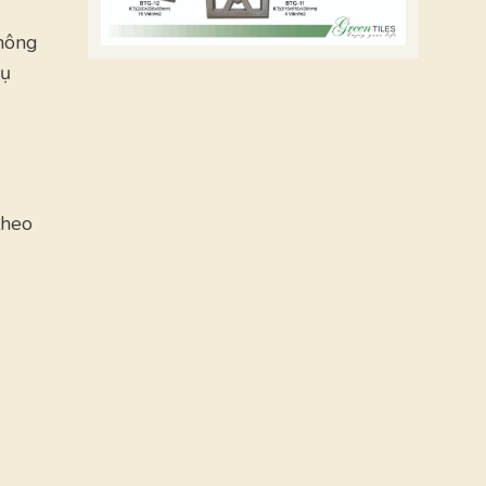
không
hụ
theo