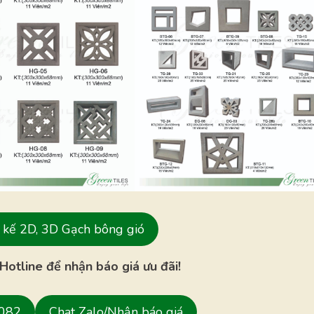
ết kế 2D, 3D Gạch bông gió
Hotline để nhận báo giá ưu đãi!
 082
Chat Zalo/Nhận báo giá