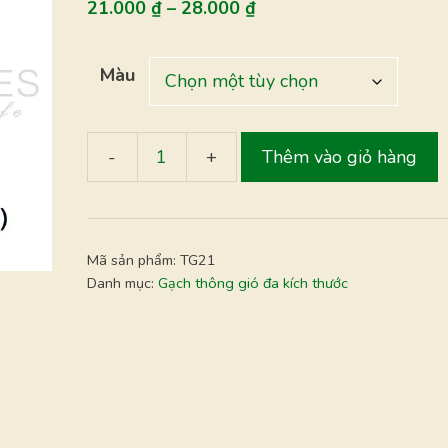
21.000
₫
–
28.000
₫
Màu
Thêm vào giỏ hàng
TG
21
-
Gạch
Mã sản phẩm:
TG21
thông
Danh mục:
Gạch thông gió đa kích thước
gió
19x19cm
số
lượng