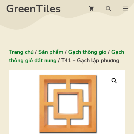
Chuyển
GreenTiles
M
đến
nội
dung
Trang chủ
/
Sản phẩm
/
Gạch thông gió
/
Gạch
thông gió đất nung
/ T41 – Gạch lập phương