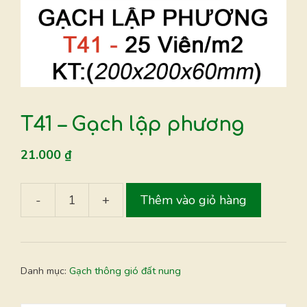
T41 – Gạch lập phương
21.000
₫
-
+
Thêm vào giỏ hàng
T41
-
Gạch
lập
Danh mục:
Gạch thông gió đất nung
phương
số