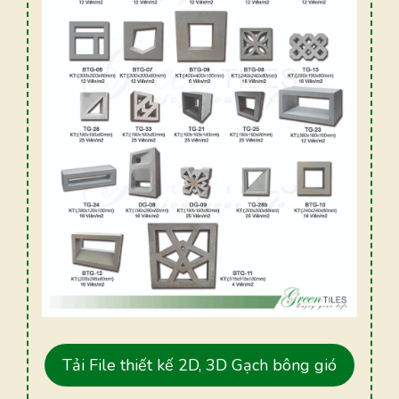
Tải File thiết kế 2D, 3D Gạch bông gió