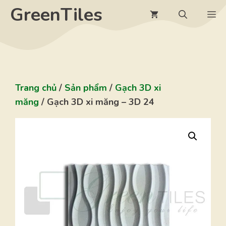
Chuyển
GreenTiles
M
đến
nội
dung
Trang chủ
/
Sản phẩm
/
Gạch 3D xi
măng
/ Gạch 3D xi măng – 3D 24