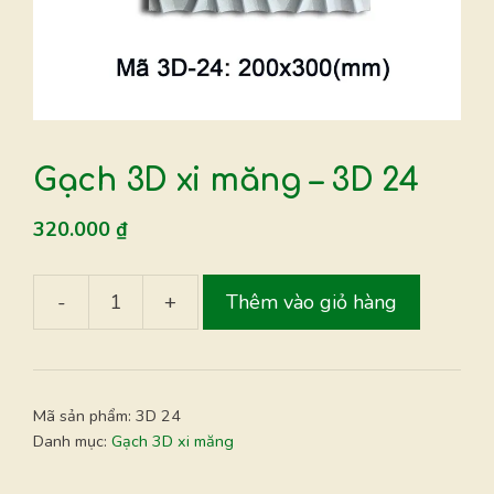
Gạch 3D xi măng – 3D 24
320.000
₫
-
+
Thêm vào giỏ hàng
Gạch
3D
xi
măng
Mã sản phẩm:
3D 24
-
Danh mục:
Gạch 3D xi măng
3D