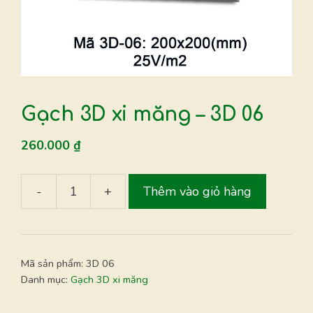
Gạch 3D xi măng – 3D 06
260.000
₫
-
+
Thêm vào giỏ hàng
Gạch
3D
xi
măng
Mã sản phẩm:
3D 06
-
Danh mục:
Gạch 3D xi măng
3D