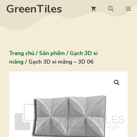
Chuyển
GreenTiles
M
đến
nội
dung
Trang chủ
/
Sản phẩm
/
Gạch 3D xi
măng
/ Gạch 3D xi măng – 3D 06